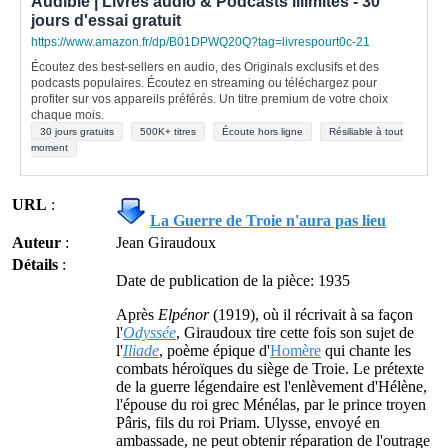
Audible | Livres audio & Podcasts illimités - 30
jours d'essai gratuit
https://www.amazon.fr/dp/B01DPWQ20Q?tag=livrespourt0c-21
Écoutez des best-sellers en audio, des Originals exclusifs et des
podcasts populaires. Écoutez en streaming ou téléchargez pour
profiter sur vos appareils préférés. Un titre premium de votre choix
chaque mois.
30 jours gratuits
500K+ titres
Écoute hors ligne
Résiliable à tout
moment
URL
:
La Guerre de Troie n'aura pas lieu
Auteur
:
Jean Giraudoux
Détails
:
Date de publication de la pièce: 1935
Après
Elpénor
(1919), où il récrivait à sa façon
l'
Odyssée
, Giraudoux tire cette fois son sujet de
l'
Iliade
, poème épique d'
Homère
qui chante les
combats héroïques du siège de Troie. Le prétexte
de la guerre légendaire est l'enlèvement d'Hélène,
l'épouse du roi grec Ménélas, par le prince troyen
Pâris, fils du roi Priam. Ulysse, envoyé en
ambassade, ne peut obtenir réparation de l'outrage