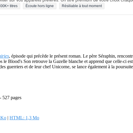
fiter sur vos appareils préférés. Un titre premium de votre choix chaqu
00K+ titres
Écoute hors ligne
Résiliable à tout moment
iries
, épisode qui précède le présent roman. Le père Séraphin, rencont
 le Blood's Son retrouve la Gazelle blanche et apprend que celle-ci est 
des guerriers et de leur chef Unicorne, se lance également à la poursui
 - 527 pages
 Ko
|
HTML: 1,3 Mo