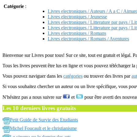
Catégorie
:
Livres electroniques / Auteurs / A a C / Aimar
Livres electroniques / Jeunesse
Livres electroniques / Litterature par pays / Lit
Livres electroniques / Litterature par pays / Lit
Livres electroniques / Romans
Livres electroniques / Romans / Aventures
Bienvenue sur Livres pour tous! Sur ce site, tout est gratuit et légal. P
Tous les livres peuvent être lus en ligne et vous pouvez télécharger la 
Vous pouvez naviguer dans les
catégories
ou trouver des livres par
au
Si vous souhaitez chercher un auteur ou un livre spécifique, vous po
N'hésitez pas a nous suivre sur
et
pour être averti des nouvea
Les 10 derniers livres gratuits
Petit Guide de Survie des Etudiants
Michel Foucault et le christianisme
Le cinema ou le dernier des arts