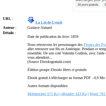
téléchargez pour pro
30 jours gratuits
5
URL
:
La Loi de Lynch
Auteur
:
Gustave Aimard
Détails
:
Date de publication du livre: 1859
Nous retrouvons les personnages des
Pirates des Pra
aller retrouver son fils en Amérique. Pendant ce temps
ensemble. De son coté Valentin Guillois, avec l'aide 
vous attendent...
(Source Ebooksgratuits.com)
Édition groupe Ebooks libres et gratuits
Ebook gratuit à télécharger au format PDF - 0,9 Mo
Autres formats disponibles:
Mobipocket: 671 Ko
|
eReader: 423 Ko
|
Word: 701