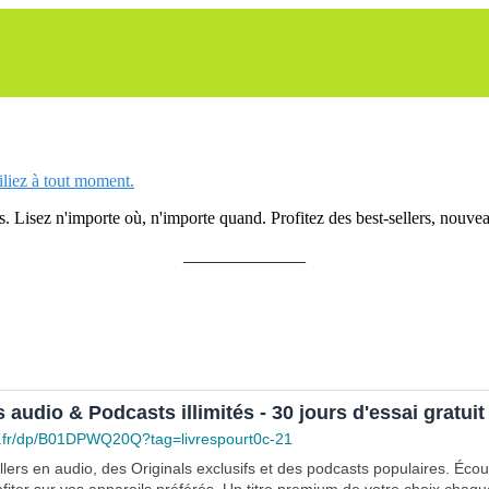
siliez à tout moment.
 Lisez n'importe où, n'importe quand. Profitez des best-sellers, nouveau
______________
s audio & Podcasts illimités - 30 jours d'essai gratuit
.fr/dp/B01DPWQ20Q?tag=livrespourt0c-21
lers en audio, des Originals exclusifs et des podcasts populaires. Éco