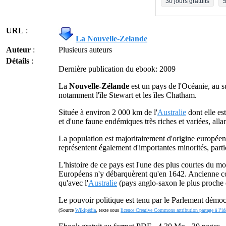
30 jours gratuits
5
URL
:
La Nouvelle-Zelande
Auteur
:
Plusieurs auteurs
Détails
:
Dernière publication du ebook: 2009
La
Nouvelle-Zélande
est un pays de l'Océanie, au su
notamment l'île Stewart et les îles Chatham.
Située à environ 2 000 km de l'
Australie
dont elle es
et d'une faune endémiques très riches et variées, all
La population est majoritairement d'origine européen
représentent également d'importantes minorités, parti
L'histoire de ce pays est l'une des plus courtes du mo
Européens n'y débarquèrent qu'en 1642. Ancienne co
qu'avec l'
Australie
(pays anglo-saxon le plus proche e
Le pouvoir politique est tenu par le Parlement démoc
(Source
Wikipédia
, texte sous
licence Creative Commons attribution partage à l’id