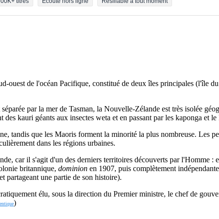
00K+ titres
Écoute hors ligne
Résiliable à tout moment
d-ouest de l'océan Pacifique, constitué de deux îles principales (l'île d
t séparée par la mer de Tasman, la Nouvelle-Zélande est très isolée gé
ant des kauri géants aux insectes weta et en passant par les kaponga et l
ne, tandis que les Maoris forment la minorité la plus nombreuse. Les pe
culièrement dans les régions urbaines.
nde, car il s'agit d'un des derniers territoires découverts par l'Homme : 
lonie britannique,
dominion
en 1907, puis complètement indépendante d
t partageant une partie de son histoire).
ratiquement élu, sous la direction du Premier ministre, le chef de gouv
)
entique