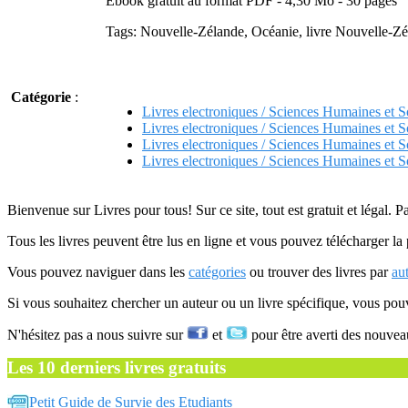
Ebook gratuit au format PDF - 4,30 Mo - 30 pages
Tags: Nouvelle-Zélande, Océanie, livre Nouvelle-Zé
Catégorie
:
Livres electroniques / Sciences Humaines et S
Livres electroniques / Sciences Humaines et S
Livres electroniques / Sciences Humaines et S
Livres electroniques / Sciences Humaines et S
Bienvenue sur Livres pour tous! Sur ce site, tout est gratuit et légal. P
Tous les livres peuvent être lus en ligne et vous pouvez télécharger la 
Vous pouvez naviguer dans les
catégories
ou trouver des livres par
au
Si vous souhaitez chercher un auteur ou un livre spécifique, vous po
N'hésitez pas a nous suivre sur
et
pour être averti des nouvea
Les 10 derniers livres gratuits
Petit Guide de Survie des Etudiants