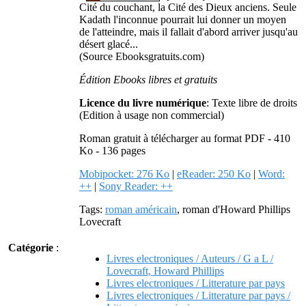
Cité du couchant, la Cité des Dieux anciens. Seule
Kadath l'inconnue pourrait lui donner un moyen
de l'atteindre, mais il fallait d'abord arriver jusqu'au
désert glacé...
(Source Ebooksgratuits.com)
Édition Ebooks libres et gratuits
Licence du livre numérique
: Texte libre de droits
(Edition à usage non commercial)
Roman gratuit à télécharger au format PDF - 410
Ko - 136 pages
Mobipocket: 276 Ko
|
eReader: 250 Ko
|
Word:
++
|
Sony Reader: ++
Tags:
roman américain
, roman d'Howard Phillips
Lovecraft
Catégorie
:
Livres electroniques / Auteurs / G a L /
Lovecraft, Howard Phillips
Livres electroniques / Litterature par pays
Livres electroniques / Litterature par pays /