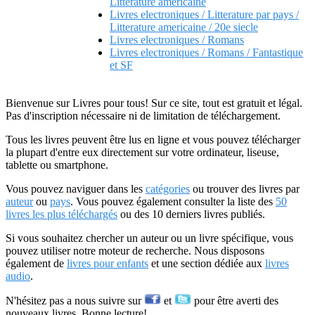
Litterature americaine
Livres electroniques / Litterature par pays /
Litterature americaine / 20e siecle
Livres electroniques / Romans
Livres electroniques / Romans / Fantastique
et SF
Bienvenue sur Livres pour tous! Sur ce site, tout est gratuit et légal.
Pas d'inscription nécessaire ni de limitation de téléchargement.
Tous les livres peuvent être lus en ligne et vous pouvez télécharger
la plupart d'entre eux directement sur votre ordinateur, liseuse,
tablette ou smartphone.
Vous pouvez naviguer dans les
catégories
ou trouver des livres par
auteur
ou
pays
. Vous pouvez également consulter la liste des
50
livres les plus téléchargés
ou des 10 derniers livres publiés.
Si vous souhaitez chercher un auteur ou un livre spécifique, vous
pouvez utiliser notre moteur de recherche. Nous disposons
également de
livres pour enfants
et une section dédiée aux
livres
audio
.
N'hésitez pas a nous suivre sur
et
pour être averti des
nouveaux livres. Bonne lecture!