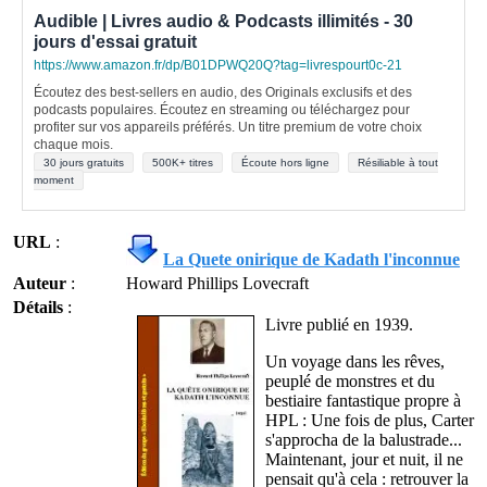
Audible | Livres audio & Podcasts illimités - 30
jours d'essai gratuit
https://www.amazon.fr/dp/B01DPWQ20Q?tag=livrespourt0c-21
Écoutez des best-sellers en audio, des Originals exclusifs et des
podcasts populaires. Écoutez en streaming ou téléchargez pour
profiter sur vos appareils préférés. Un titre premium de votre choix
chaque mois.
30 jours gratuits
500K+ titres
Écoute hors ligne
Résiliable à tout
moment
URL
:
La Quete onirique de Kadath l'inconnue
Auteur
:
Howard Phillips Lovecraft
Détails
:
Livre publié en 1939.
Un voyage dans les rêves,
peuplé de monstres et du
bestiaire fantastique propre à
HPL : Une fois de plus, Carter
s'approcha de la balustrade...
Maintenant, jour et nuit, il ne
pensait qu'à cela : retrouver la