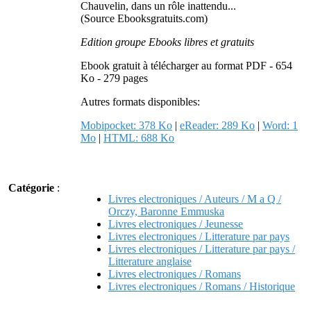
Chauvelin, dans un rôle inattendu...
(Source Ebooksgratuits.com)
Edition groupe Ebooks libres et gratuits
Ebook gratuit à télécharger au format PDF - 654
Ko - 279 pages
Autres formats disponibles:
Mobipocket: 378 Ko
|
eReader: 289 Ko
|
Word: 1
Mo
|
HTML: 688 Ko
Catégorie
:
Livres electroniques / Auteurs / M a Q /
Orczy, Baronne Emmuska
Livres electroniques / Jeunesse
Livres electroniques / Litterature par pays
Livres electroniques / Litterature par pays /
Litterature anglaise
Livres electroniques / Romans
Livres electroniques / Romans / Historique