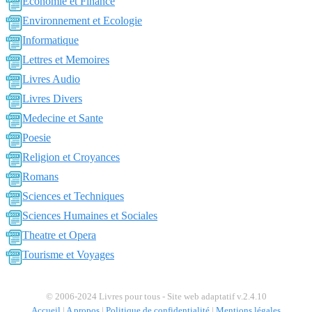
Economie et Finance
Environnement et Ecologie
Informatique
Lettres et Memoires
Livres Audio
Livres Divers
Medecine et Sante
Poesie
Religion et Croyances
Romans
Sciences et Techniques
Sciences Humaines et Sociales
Theatre et Opera
Tourisme et Voyages
© 2006-2024 Livres pour tous - Site web adaptatif v.2.4.10
Accueil
|
A propos
|
Politique de confidentialité
|
Mentions légales