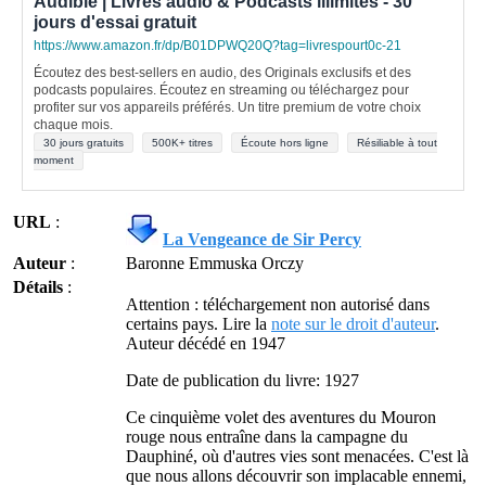
Audible | Livres audio & Podcasts illimités - 30
jours d'essai gratuit
https://www.amazon.fr/dp/B01DPWQ20Q?tag=livrespourt0c-21
Écoutez des best-sellers en audio, des Originals exclusifs et des
podcasts populaires. Écoutez en streaming ou téléchargez pour
profiter sur vos appareils préférés. Un titre premium de votre choix
chaque mois.
30 jours gratuits
500K+ titres
Écoute hors ligne
Résiliable à tout
moment
URL
:
La Vengeance de Sir Percy
Auteur
:
Baronne Emmuska Orczy
Détails
:
Attention : téléchargement non autorisé dans
certains pays. Lire la
note sur le droit d'auteur
.
Auteur décédé en 1947
Date de publication du livre: 1927
Ce cinquième volet des aventures du Mouron
rouge nous entraîne dans la campagne du
Dauphiné, où d'autres vies sont menacées. C'est là
que nous allons découvrir son implacable ennemi,