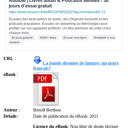
Audible | Livres audio & Podcasts illimités - 30
jours d'essai gratuit
https://www.amazon.fr/dp/B01DPWQ20Q?tag=livrespourt0c-21
Écoutez des best-sellers en audio, des Originals exclusifs et des
podcasts populaires. Écoutez en streaming ou téléchargez pour
profiter sur vos appareils préférés. Un titre premium de votre choix
chaque mois.
30 jours gratuits
500K+ titres
Écoute hors ligne
Résiliable à tout
moment
URL
:
La bande dessinee de fantasy: un genre
francais?
eBook
:
Auteur
:
Benoît Berthou
Détails
:
Date de publication du eBook: 2011
Licence du eBook
: Non libre de droits (lecture