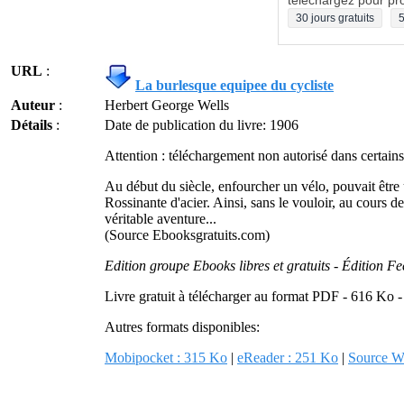
téléchargez pour pro
30 jours gratuits
5
URL
:
La burlesque equipee du cycliste
Auteur
:
Herbert George Wells
Détails
:
Date de publication du livre: 1906
Attention : téléchargement non autorisé dans certains
Au début du siècle, enfourcher un vélo, pouvait être
Rossinante d'acier. Ainsi, sans le vouloir, au cours 
véritable aventure...
(Source Ebooksgratuits.com)
Edition groupe Ebooks libres et gratuits - Édition 
Livre gratuit à télécharger au format PDF - 616 Ko 
Autres formats disponibles:
Mobipocket : 315 Ko
|
eReader : 251 Ko
|
Source W