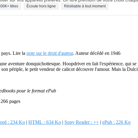
fiter sur vos appareils préférés. Un titre premium de votre choix chaqu
00K+ titres
Écoute hors ligne
Résiliable à tout moment
 pays. Lire la
note sur le droit d'auteur
. Auteur décédé en 1946
 une aventure donquichottesque. Hoopdriver en fait l'expérience, qui se 
de son périple, le petit vendeur de calicot découvre l'amour. Mais la Du
Feedbooks pour le format ePub
- 266 pages
ord : 234 Ko
|
HTML : 634 Ko
|
Sony Reader : ++
|
ePub : 226 Ko