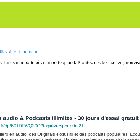
siliez à tout moment.
 Lisez n'importe où, n'importe quand. Profitez des best-sellers, nouveau
______________
s audio & Podcasts illimités - 30 jours d'essai gratuit
.fr/dp/B01DPWQ20Q?tag=livrespourt0c-21
lers en audio, des Originals exclusifs et des podcasts populaires. Éco