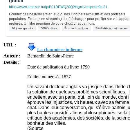
gratuit
https://www.amazon.fr/dp/B01DPWQ20Q?tag=livrespourt0c-21
Écoutez des best-sellers en audio, des Originals exclusifs et des podcasts
populaires. Écoutez en streaming ou téléchargez pour profiter sur vos appare
préférés. Un titre premium de votre choix chaque mois.
30 jours gratuits
500K+ titres
Écoute hors ligne
Résiliable à tout moment
URL
:
La chaumiere indienne
Auteur
:
Bernardin de Saint-Pierre
Détails
:
Date de publication du livre: 1790
Edition numérisée 1837
Un savant docteur anglais va jusque dans l'Inde 
la solution de quelques problèmes scientifiques. Il
entretient avec un paria, qui, loin du monde, dont i
éprouva les injustices, vit heureux avec sa femme
chat. Dans leur conversation, qui s'élève parfois 
plus hautes considérations philosophiques, se fait
critique des académies, des sociétés, de la scienc
bonheur des villes.
(Source