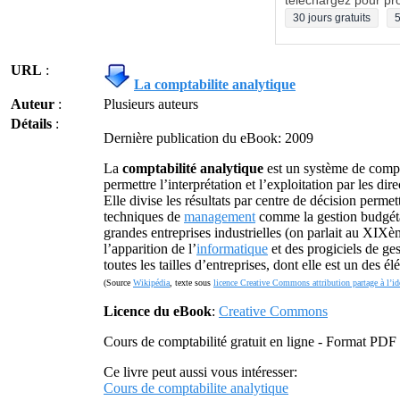
téléchargez pour pro
30 jours gratuits
5
URL
:
La comptabilite analytique
Auteur
:
Plusieurs auteurs
Détails
:
Dernière publication du eBook: 2009
La
comptabilité analytique
est un système de compt
permettre l’interprétation et l’exploitation par les d
Elle divise les résultats par centre de décision permet
techniques de
management
comme la gestion budgétai
grandes entreprises industrielles (on parlait au XIXèm
l’apparition de l’
informatique
et des progiciels de ges
toutes les tailles d’entreprises, dont elle est un des 
(Source
Wikipédia
, texte sous
licence Creative Commons attribution partage à l’id
Licence du eBook
:
Creative Commons
Cours de comptabilité gratuit en ligne - Format PDF
Ce livre peut aussi vous intéresser:
Cours de comptabilite analytique