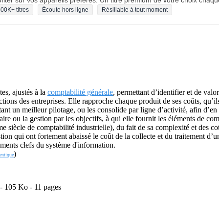
fiter sur vos appareils préférés. Un titre premium de votre choix chaqu
00K+ titres
Écoute hors ligne
Résiliable à tout moment
es, ajustés à la
comptabilité générale
, permettant d’identifier et de valor
irections des entreprises. Elle rapproche chaque produit de ses coûts, qu’
tant un meilleur pilotage, ou les consolide par ligne d’activité, afin d’en
re ou la gestion par les objectifs, à qui elle fournit les éléments de
e siècle de comptabilité industrielle), du fait de sa complexité et des c
tion qui ont fortement abaissé le coût de la collecte et du traitement d’
éléments clefs du système d'information.
)
entique
 - 105 Ko - 11 pages