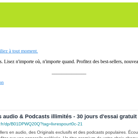
siliez à tout moment.
 Lisez n'importe où, n'importe quand. Profitez des best-sellers, nouveau
______________
on
s audio & Podcasts illimités - 30 jours d'essai gratuit
.fr/dp/B01DPWQ20Q?tag=livrespourt0c-21
lers en audio, des Originals exclusifs et des podcasts populaires. Éco