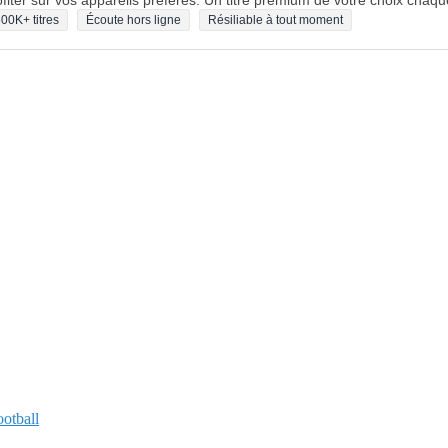
fiter sur vos appareils préférés. Un titre premium de votre choix chaqu
00K+ titres
Écoute hors ligne
Résiliable à tout moment
ootball