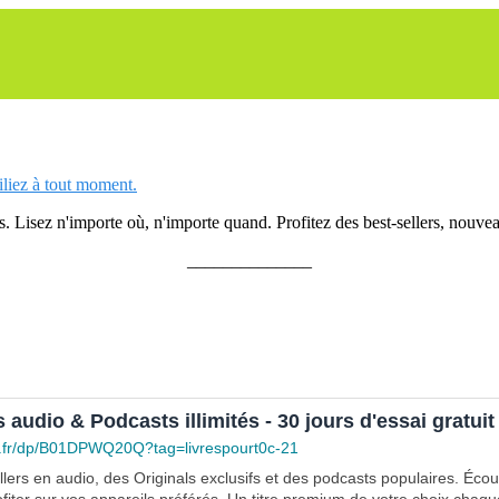
siliez à tout moment.
 Lisez n'importe où, n'importe quand. Profitez des best-sellers, nouveau
______________
s audio & Podcasts illimités - 30 jours d'essai gratuit
.fr/dp/B01DPWQ20Q?tag=livrespourt0c-21
lers en audio, des Originals exclusifs et des podcasts populaires. Éco