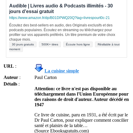
Audible | Livres audio & Podcasts illimités - 30
jours d'essai gratuit
https://www.amazon.fr/dp/B01DPWQ20Q?tag=livrespourt0c-21
Écoutez des best-sellers en audio, des Originals exclusifs et des
podcasts populaires. Écoutez en streaming ou téléchargez pour
profiter sur vos appareils préférés. Un titre premium de votre choix
chaque mois.
30 jours gratuits
500K+ titres
Écoute hors ligne
Résiliable à tout
moment
URL
:
La cuisine simple
Auteur
:
Paul Carton
Détails
:
Attention: ce livre n'est pas disponible au
téléchargement dans l'Union Européenne pour
des raisons de droit d'auteur. Auteur décédé en
1947
Ce livre de cuisine, paru en 1931, a été écrit par le
Dr Paul Carton, pour expliquer comment concilier
santé et plaisirs de la table…
(Source Ebooksgratuits.com)