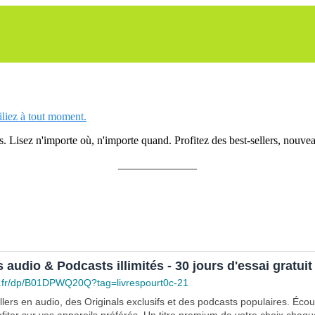
siliez à tout moment.
 Lisez n'importe où, n'importe quand. Profitez des best-sellers, nouveau
______________
s audio & Podcasts illimités - 30 jours d'essai gratuit
.fr/dp/B01DPWQ20Q?tag=livrespourt0c-21
lers en audio, des Originals exclusifs et des podcasts populaires. Éco