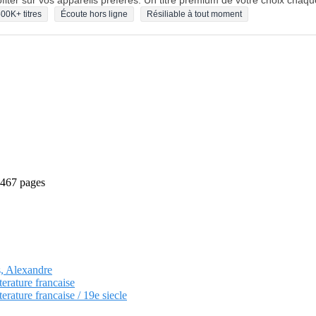
fiter sur vos appareils préférés. Un titre premium de votre choix chaqu
00K+ titres
Écoute hors ligne
Résiliable à tout moment
 467 pages
s, Alexandre
terature francaise
terature francaise / 19e siecle