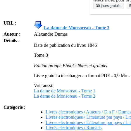
téléchargez pour pro
30 jours gratuits
5
URL
:
La dame de Monsoreau - Tome 3
Auteur
:
Alexandre Dumas
Détails
:
Date de publication du livre: 1846
Tome 3
Edition groupe Ebooks libres et gratuits
Livre gratuit a telecharger au format PDF -
0,9 Mo -
Voir aussi:
La dame de Monsoreau - Tome 1
La dame de Monsoreau - Tome 2
Catégorie
:
Livres electroniques / Auteurs / D a F / Duma
Livres electroniques / Litterature par pays / Lit
Livres electroniques / Litterature par pays / Lit
Livres electroniques / Romans