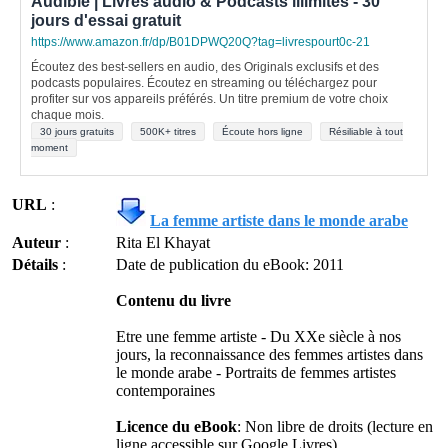
Audible | Livres audio & Podcasts illimités - 30
jours d'essai gratuit
https://www.amazon.fr/dp/B01DPWQ20Q?tag=livrespourt0c-21
Écoutez des best-sellers en audio, des Originals exclusifs et des
podcasts populaires. Écoutez en streaming ou téléchargez pour
profiter sur vos appareils préférés. Un titre premium de votre choix
chaque mois.
30 jours gratuits
500K+ titres
Écoute hors ligne
Résiliable à tout
moment
URL
:
La femme artiste dans le monde arabe
Auteur
:
Rita El Khayat
Détails
:
Date de publication du eBook: 2011
Contenu du livre
Etre une femme artiste - Du XXe siècle à nos
jours, la reconnaissance des femmes artistes dans
le monde arabe - Portraits de femmes artistes
contemporaines
Licence du eBook
: Non libre de droits (lecture en
ligne accessible sur Google Livres)