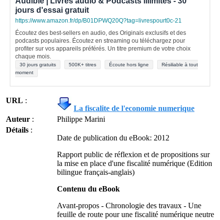
Audible | Livres audio & Podcasts illimités - 30
jours d'essai gratuit
https://www.amazon.fr/dp/B01DPWQ20Q?tag=livrespourt0c-21
Écoutez des best-sellers en audio, des Originals exclusifs et des
podcasts populaires. Écoutez en streaming ou téléchargez pour
profiter sur vos appareils préférés. Un titre premium de votre choix
chaque mois.
30 jours gratuits
500K+ titres
Écoute hors ligne
Résiliable à tout
moment
URL
:
La fiscalite de l'economie numerique
Auteur
:
Philippe Marini
Détails
:
Date de publication du eBook: 2012
Rapport public de réflexion et de propositions sur
la mise en place d'une fiscalité numérique (Edition
bilingue français-anglais)
Contenu du eBook
Avant-propos - Chronologie des travaux - Une
feuille de route pour une fiscalité numérique neutre