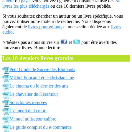
auteur
ou
pays
. Vous pouvez également consulter la liste des
50
livres les plus téléchargés
ou des 10 derniers livres publiés.
Si vous souhaitez chercher un auteur ou un livre spécifique, vous
pouvez utiliser notre moteur de recherche. Nous disposons
également de
livres pour enfants
et une section dédiée aux
livres
audio
.
N'hésitez pas a nous suivre sur
et
pour être averti des
nouveaux livres. Bonne lecture!
Les 10 derniers livres gratuits
Petit Guide de Survie des Etudiants
Michel Foucault et le christianisme
Le cinema ou le dernier des arts
Le chevalier de Keramour
Sous toutes reserves
L'ennemi de la mort
Manuel utilisateur calibre
Le guide complet du e-commerce