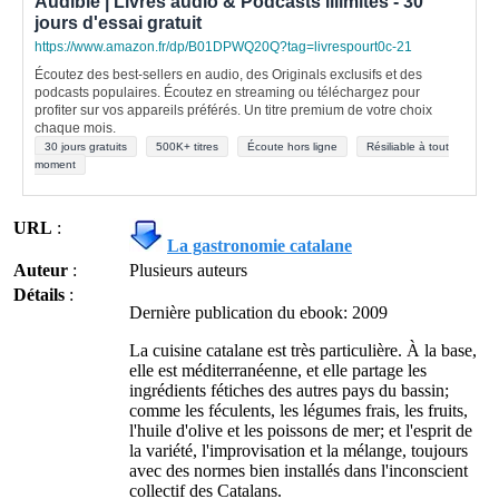
Audible | Livres audio & Podcasts illimités - 30
jours d'essai gratuit
https://www.amazon.fr/dp/B01DPWQ20Q?tag=livrespourt0c-21
Écoutez des best-sellers en audio, des Originals exclusifs et des
podcasts populaires. Écoutez en streaming ou téléchargez pour
profiter sur vos appareils préférés. Un titre premium de votre choix
chaque mois.
30 jours gratuits
500K+ titres
Écoute hors ligne
Résiliable à tout
moment
URL
:
La gastronomie catalane
Auteur
:
Plusieurs auteurs
Détails
:
Dernière publication du ebook: 2009
La cuisine catalane est très particulière. À la base,
elle est méditerranéenne, et elle partage les
ingrédients fétiches des autres pays du bassin;
comme les féculents, les légumes frais, les fruits,
l'huile d'olive et les poissons de mer; et l'esprit de
la variété, l'improvisation et la mélange, toujours
avec des normes bien installés dans l'inconscient
collectif des Catalans.