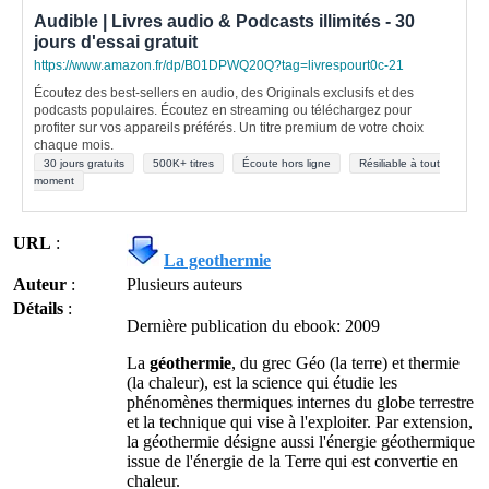
Audible | Livres audio & Podcasts illimités - 30
jours d'essai gratuit
https://www.amazon.fr/dp/B01DPWQ20Q?tag=livrespourt0c-21
Écoutez des best-sellers en audio, des Originals exclusifs et des
podcasts populaires. Écoutez en streaming ou téléchargez pour
profiter sur vos appareils préférés. Un titre premium de votre choix
chaque mois.
30 jours gratuits
500K+ titres
Écoute hors ligne
Résiliable à tout
moment
URL
:
La geothermie
Auteur
:
Plusieurs auteurs
Détails
:
Dernière publication du ebook: 2009
La
géothermie
, du grec Géo (la terre) et thermie
(la chaleur), est la science qui étudie les
phénomènes thermiques internes du globe terrestre
et la technique qui vise à l'exploiter. Par extension,
la géothermie désigne aussi l'énergie géothermique
issue de l'énergie de la Terre qui est convertie en
chaleur.