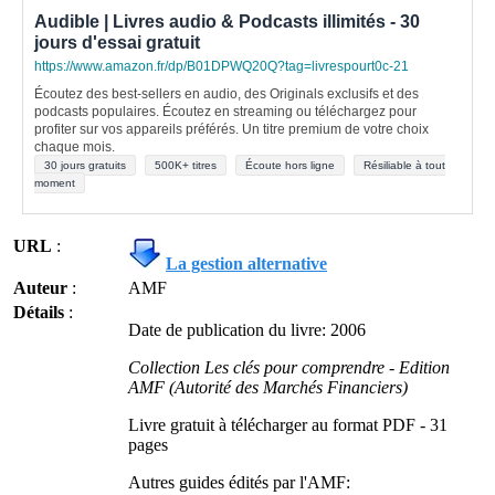
Audible | Livres audio & Podcasts illimités - 30
jours d'essai gratuit
https://www.amazon.fr/dp/B01DPWQ20Q?tag=livrespourt0c-21
Écoutez des best-sellers en audio, des Originals exclusifs et des
podcasts populaires. Écoutez en streaming ou téléchargez pour
profiter sur vos appareils préférés. Un titre premium de votre choix
chaque mois.
30 jours gratuits
500K+ titres
Écoute hors ligne
Résiliable à tout
moment
URL
:
La gestion alternative
Auteur
:
AMF
Détails
:
Date de publication du livre: 2006
Collection Les clés pour comprendre - Edition
AMF (Autorité des Marchés Financiers)
Livre gratuit à télécharger au format PDF - 31
pages
Autres guides édités par l'AMF: