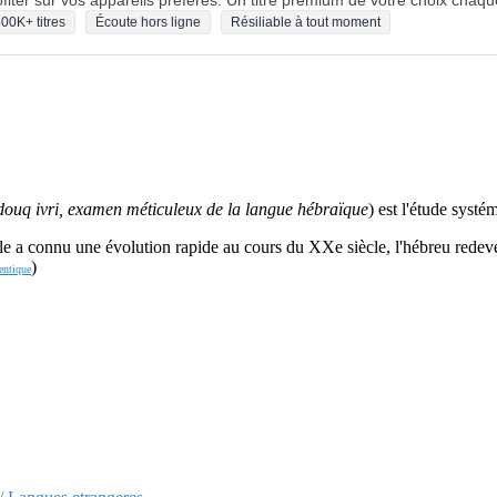
fiter sur vos appareils préférés. Un titre premium de votre choix chaqu
00K+ titres
Écoute hors ligne
Résiliable à tout moment
douq ivri, examen méticuleux de la langue hébraïque
) est l'étude systé
e a connu une évolution rapide au cours du XXe siècle, l'hébreu redevena
)
entique