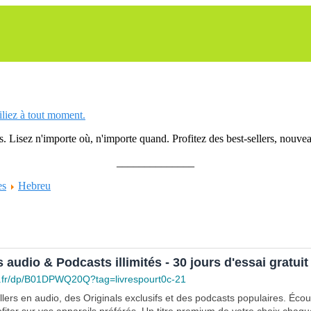
siliez à tout moment.
 Lisez n'importe où, n'importe quand. Profitez des best-sellers, nouveau
______________
es
Hebreu
s audio & Podcasts illimités - 30 jours d'essai gratuit
.fr/dp/B01DPWQ20Q?tag=livrespourt0c-21
lers en audio, des Originals exclusifs et des podcasts populaires. Éco