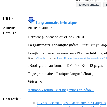
téléchargez pour pro
30 jours gratuits
5
URL
:
La grammaire hebraique
Auteur
:
Plusieurs auteurs
Détails
:
Dernière publication du eBook: 2010
La
grammaire hébraïque
(hébreu: דִּקְדּוּק עִבְרִי,
diq
Longtemps demeurée réservée à l'hébreu biblique, ell
(Source
Wikipédia
, texte sous
licence Creative Commons attribution partage à l’id
eBook gratuit au format PDF - 590 Ko - 12 pages
Tags: grammaire hébraïque, langue hébraïque
Voir aussi:
Actuaoo - Journaux et magazines en hébreu
Catégorie
:
Livres electroniques / Livres divers / Langues