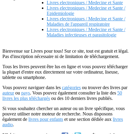
Livres electroniques / Medecine et Sante
Livres electroniques / Medecine et Sante /
Epidemiologie
Livres electroniques / Medecine et Sante /
Maladies de l'appareil respiratoire
Livres electroniques / Medecine et Sante /
Maladies infectieuses et parasitologie
Bienvenue sur Livres pour tous! Sur ce site, tout est gratuit et légal.
Pas d'inscription nécessaire ni de limitation de téléchargement.
Tous les livres peuvent être lus en ligne et vous pouvez télécharger
la plupart d'entre eux directement sur votre ordinateur, liseuse,
tablette ou smartphone.
Vous pouvez naviguer dans les
catégories
ou trouver des livres par
auteur
ou
pays
. Vous pouvez également consulter la liste des
50
livres les plus téléchargés
ou des 10 derniers livres publiés.
Si vous souhaitez chercher un auteur ou un livre spécifique, vous
pouvez utiliser notre moteur de recherche. Nous disposons
également de
livres pour enfants
et une section dédiée aux
livres
audio
.