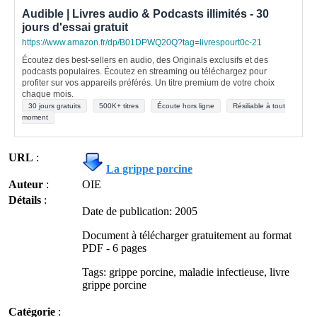
Audible | Livres audio & Podcasts illimités - 30
jours d'essai gratuit
https://www.amazon.fr/dp/B01DPWQ20Q?tag=livrespourt0c-21
Écoutez des best-sellers en audio, des Originals exclusifs et des
podcasts populaires. Écoutez en streaming ou téléchargez pour
profiter sur vos appareils préférés. Un titre premium de votre choix
chaque mois.
30 jours gratuits
500K+ titres
Écoute hors ligne
Résiliable à tout
moment
URL
:
La grippe porcine
Auteur
:
OIE
Détails
:
Date de publication: 2005
Document à télécharger gratuitement au format
PDF - 6 pages
Tags: grippe porcine, maladie infectieuse, livre
grippe porcine
Catégorie
: