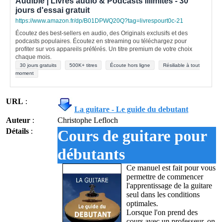
Audible | Livres audio & Podcasts illimités - 30
jours d'essai gratuit
https://www.amazon.fr/dp/B01DPWQ20Q?tag=livrespourt0c-21
Écoutez des best-sellers en audio, des Originals exclusifs et des
podcasts populaires. Écoutez en streaming ou téléchargez pour
profiter sur vos appareils préférés. Un titre premium de votre choix
chaque mois.
30 jours gratuits
500K+ titres
Écoute hors ligne
Résiliable à tout
moment
URL
:
La guitare - Le guide du debutant
Auteur
:
Christophe Lefloch
Détails
:
Cours de guitare pour
débutants
Ce manuel est fait pour vous
permettre de commencer
l'apprentissage de la guitare
seul dans les conditions
optimales.
Lorsque l'on prend des
cours avec un professeur, on