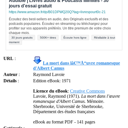
Audible | Livres audio & Podcasts illimités - 30
jours d'essai gratuit
https://www.amazon.fr/dp/B01DPWQ20Q?tag=livrespourt0c-21
Écoutez des best-sellers en audio, des Originals exclusifs et des
podcasts populaires. Écoutez en streaming ou téléchargez pour
profiter sur vos appareils préférés. Un titre premium de votre choix
chaque mois.
30 jours gratuits
500K+ titres
Écoute hors ligne
Résiliable à tout
moment
URL
:
La mort dans lâ€™Å“uvre romanesque
d'Albert Camus
Auteur
:
Raymond Lavoie
Détails
:
Edition eBook: 1971
Licence du eBook
:
Creative Commons
Lavoie, Raymond
(1971).
La mort dans l’œuvre
romanesque d'Albert Camus.
Mémoire.
Sherbrooke, Université de Sherbrooke,
Département des études françaises
eBook au format PDF - 141 pages