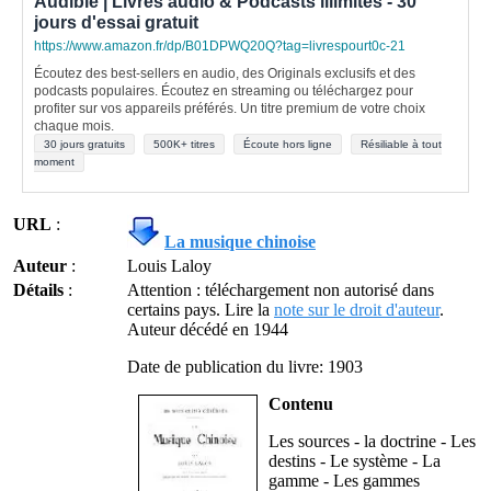
Audible | Livres audio & Podcasts illimités - 30
jours d'essai gratuit
https://www.amazon.fr/dp/B01DPWQ20Q?tag=livrespourt0c-21
Écoutez des best-sellers en audio, des Originals exclusifs et des
podcasts populaires. Écoutez en streaming ou téléchargez pour
profiter sur vos appareils préférés. Un titre premium de votre choix
chaque mois.
30 jours gratuits
500K+ titres
Écoute hors ligne
Résiliable à tout
moment
URL
:
La musique chinoise
Auteur
:
Louis Laloy
Détails
:
Attention : téléchargement non autorisé dans
certains pays. Lire la
note sur le droit d'auteur
.
Auteur décédé en 1944
Date de publication du livre: 1903
Contenu
Les sources - la doctrine - Les
destins - Le système - La
gamme - Les gammes