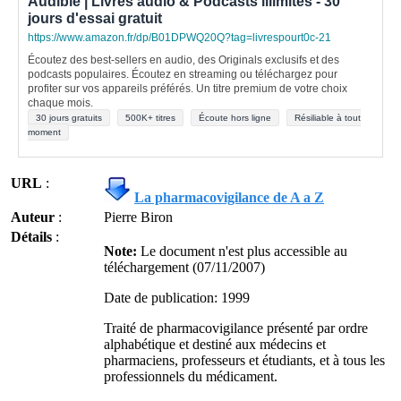
Audible | Livres audio & Podcasts illimités - 30
jours d'essai gratuit
https://www.amazon.fr/dp/B01DPWQ20Q?tag=livrespourt0c-21
Écoutez des best-sellers en audio, des Originals exclusifs et des
podcasts populaires. Écoutez en streaming ou téléchargez pour
profiter sur vos appareils préférés. Un titre premium de votre choix
chaque mois.
30 jours gratuits
500K+ titres
Écoute hors ligne
Résiliable à tout
moment
URL
:
La pharmacovigilance de A a Z
Auteur
:
Pierre Biron
Détails
:
Note:
Le document n'est plus accessible au
téléchargement (07/11/2007)
Date de publication: 1999
Traité de pharmacovigilance présenté par ordre
alphabétique et destiné aux médecins et
pharmaciens, professeurs et étudiants, et à tous les
professionnels du médicament.