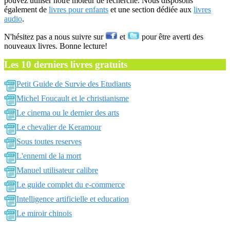
pouvez utiliser notre moteur de recherche. Nous disposons
également de
livres pour enfants
et une section dédiée aux
livres
audio
.
N'hésitez pas a nous suivre sur
et
pour être averti des
nouveaux livres. Bonne lecture!
Les 10 derniers livres gratuits
Petit Guide de Survie des Etudiants
Michel Foucault et le christianisme
Le cinema ou le dernier des arts
Le chevalier de Keramour
Sous toutes reserves
L'ennemi de la mort
Manuel utilisateur calibre
Le guide complet du e-commerce
Intelligence artificielle et education
Le miroir chinois