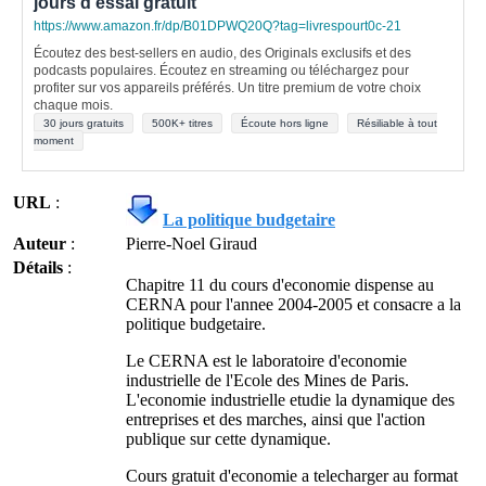
jours d'essai gratuit
https://www.amazon.fr/dp/B01DPWQ20Q?tag=livrespourt0c-21
Écoutez des best-sellers en audio, des Originals exclusifs et des
podcasts populaires. Écoutez en streaming ou téléchargez pour
profiter sur vos appareils préférés. Un titre premium de votre choix
chaque mois.
30 jours gratuits
500K+ titres
Écoute hors ligne
Résiliable à tout
moment
URL
:
La politique budgetaire
Auteur
:
Pierre-Noel Giraud
Détails
:
Chapitre 11 du cours d'economie dispense au
CERNA pour l'annee 2004-2005 et consacre a la
politique budgetaire.
Le CERNA est le laboratoire d'economie
industrielle de l'Ecole des Mines de Paris.
L'economie industrielle etudie la dynamique des
entreprises et des marches, ainsi que l'action
publique sur cette dynamique.
Cours gratuit d'economie a telecharger au format