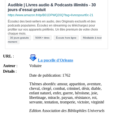
Audible | Livres audio & Podcasts illimités - 30
jours d'essai gratuit
https://www.amazon.fr/dp/B01DPWQ20Q?tag=livrespourt0c-21
Écoutez des best-sellers en audio, des Originals exclusifs et des
podcasts populaires. Écoutez en streaming ou téléchargez pour
profiter sur vos appareils préférés. Un titre premium de votre choix
chaque mois.
30 jours gratuits
500K+ titres
Écoute hors ligne
Résiliable à tout
moment
URL
:
La pucelle d'Orleans
Auteur
:
Voltaire
Détails
:
Date de publication: 1762
Thèmes abordés: amour, apparition, aventure,
cheval, clergé, combat, criminel, désir, diable,
enfant naturel, enfer, guerre, héroïsme, joie,
libertinage, miracle, paysan, résistance, roi,
servante, tentation, tromperie, victoire, virginité
Edition Association des Bibliophiles Universels