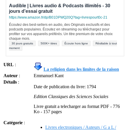
Audible | Livres audio & Podcasts illimités - 30
jours d'essai gratuit
https://www.amazon.fr/dp/B01DPWQ20Q?tag=livrespourt0c-21
Écoutez des best-sellers en audio, des Originals exclusifs et des
podcasts populaires. Écoutez en streaming ou téléchargez pour
profiter sur vos appareils préférés. Un titre premium de votre choix
chaque mois.
30 jours gratuits
500K+ titres
Écoute hors ligne
Résiliable à tout
moment
URL
:
La religion dans les limites de la raison
Auteur
:
Emmanuel Kant
Détails
:
Date de publication du livre: 1794
Edition Classiques des Sciences Sociales
Livre gratuit a telecharger au format PDF - 776
Ko - 157 pages
Catégorie
:
Livres electroniques / Auteurs / G a L /