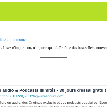
siliez à tout moment.
 Lisez n'importe où, n'importe quand. Profitez des best-sellers, nouveau
______________
s audio & Podcasts illimités - 30 jours d'essai gratuit
.fr/dp/B01DPWQ20Q?tag=livrespourt0c-21
lers en audio, des Originals exclusifs et des podcasts populaires. Éco