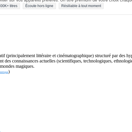
fiter sur vos appareils préférés. Un titre premium de votre choix chaqu
00K+ titres
Écoute hors ligne
Résiliable à tout moment
atif (principalement littéraire et cinématographique) structuré par des hy
ant des connaissances actuelles (scientifiques, technologiques, ethnologiq
de mondes magiques.
)
entique