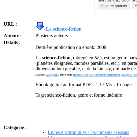
téléchargez pour pro
30 jours gratuits
5
URL
:
La science-fiction
Auteur
:
Plusieurs auteurs
Détails
:
Dernière publication du ebook: 2009
La
science-fiction
, (abrégé en
SF
), est un genre narr
(planètes éloignées, mondes parallèles, etc.), en part
dimension inexplicable, et de la fantasy, qui parle 
(Source
Wikipédia
, texte sous
licence Creative Commons attribution partage à l’id
Ebook gratuit au format PDF - 1,17 Mo - 15 pages
Tags: science-fiction, genre et forme littéraire
Catégorie
:
Livres electroniques / Documents et essais