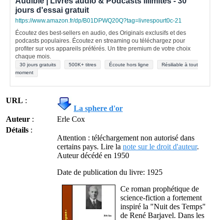
Audible | Livres audio & Podcasts illimités - 30
jours d'essai gratuit
https://www.amazon.fr/dp/B01DPWQ20Q?tag=livrespourt0c-21
Écoutez des best-sellers en audio, des Originals exclusifs et des
podcasts populaires. Écoutez en streaming ou téléchargez pour
profiter sur vos appareils préférés. Un titre premium de votre choix
chaque mois.
30 jours gratuits
500K+ titres
Écoute hors ligne
Résiliable à tout
moment
URL
:
La sphere d'or
Auteur
:
Erle Cox
Détails
:
Attention : téléchargement non autorisé dans
certains pays. Lire la
note sur le droit d'auteur
.
Auteur décédé en 1950
Date de publication du livre: 1925
Ce roman prophétique de
science-fiction a fortement
inspiré la "Nuit des Temps"
de René Barjavel. Dans les