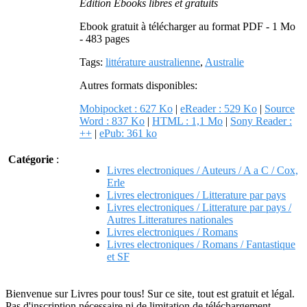
Edition Ebooks libres et gratuits
Ebook gratuit à télécharger au format PDF - 1 Mo
- 483 pages
Tags:
littérature australienne
,
Australie
Autres formats disponibles:
Mobipocket : 627 Ko
|
eReader : 529 Ko
|
Source
Word : 837 Ko
|
HTML : 1,1 Mo
|
Sony Reader :
++
|
ePub: 361 ko
Catégorie
:
Livres electroniques / Auteurs / A a C / Cox,
Erle
Livres electroniques / Litterature par pays
Livres electroniques / Litterature par pays /
Autres Litteratures nationales
Livres electroniques / Romans
Livres electroniques / Romans / Fantastique
et SF
Bienvenue sur Livres pour tous! Sur ce site, tout est gratuit et légal.
Pas d'inscription nécessaire ni de limitation de téléchargement.