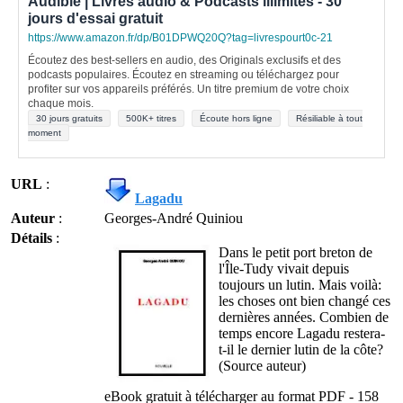
Audible | Livres audio & Podcasts illimités - 30
jours d'essai gratuit
https://www.amazon.fr/dp/B01DPWQ20Q?tag=livrespourt0c-21
Écoutez des best-sellers en audio, des Originals exclusifs et des
podcasts populaires. Écoutez en streaming ou téléchargez pour
profiter sur vos appareils préférés. Un titre premium de votre choix
chaque mois.
30 jours gratuits
500K+ titres
Écoute hors ligne
Résiliable à tout
moment
URL
:
Lagadu
Auteur
:
Georges-André Quiniou
Détails
:
Dans le petit port breton de
l'Île-Tudy vivait depuis
toujours un lutin. Mais voilà:
les choses ont bien changé ces
dernières années. Combien de
temps encore Lagadu restera-
t-il le dernier lutin de la côte?
(Source auteur)
eBook gratuit à télécharger au format PDF - 158