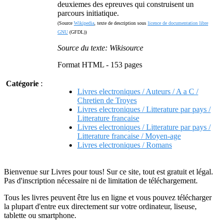
deuxiemes des epreuves qui construisent un
parcours initiatique.
(Source
Wikipedia
, texte de description sous
licence de documentation libre
GNU
(GFDL))
Source du texte: Wikisource
Format HTML - 153 pages
Catégorie
:
Livres electroniques / Auteurs / A a C /
Chretien de Troyes
Livres electroniques / Litterature par pays /
Litterature francaise
Livres electroniques / Litterature par pays /
Litterature francaise / Moyen-age
Livres electroniques / Romans
Bienvenue sur Livres pour tous! Sur ce site, tout est gratuit et légal.
Pas d'inscription nécessaire ni de limitation de téléchargement.
Tous les livres peuvent être lus en ligne et vous pouvez télécharger
la plupart d'entre eux directement sur votre ordinateur, liseuse,
tablette ou smartphone.