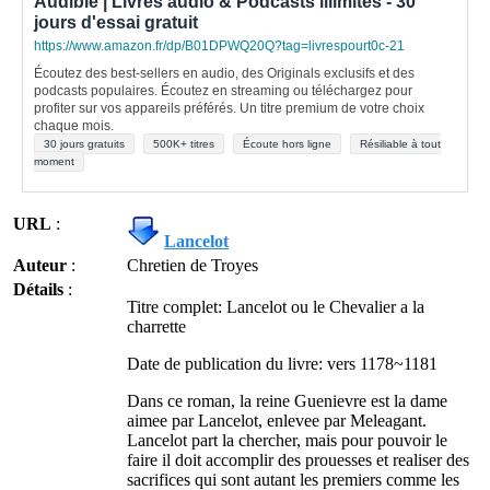
Audible | Livres audio & Podcasts illimités - 30
jours d'essai gratuit
https://www.amazon.fr/dp/B01DPWQ20Q?tag=livrespourt0c-21
Écoutez des best-sellers en audio, des Originals exclusifs et des
podcasts populaires. Écoutez en streaming ou téléchargez pour
profiter sur vos appareils préférés. Un titre premium de votre choix
chaque mois.
30 jours gratuits
500K+ titres
Écoute hors ligne
Résiliable à tout
moment
URL
:
Lancelot
Auteur
:
Chretien de Troyes
Détails
:
Titre complet: Lancelot ou le Chevalier a la
charrette
Date de publication du livre: vers 1178~1181
Dans ce roman, la reine Guenievre est la dame
aimee par Lancelot, enlevee par Meleagant.
Lancelot part la chercher, mais pour pouvoir le
faire il doit accomplir des prouesses et realiser des
sacrifices qui sont autant les premiers comme les