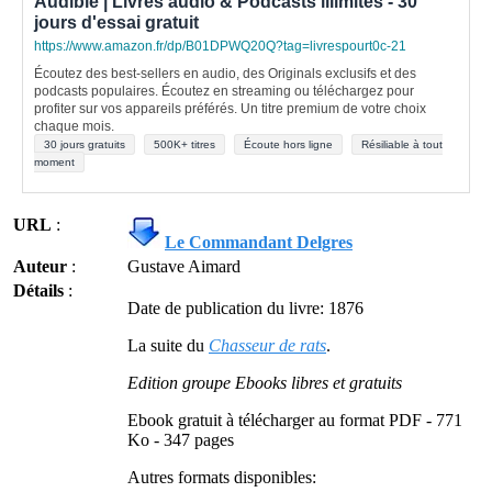
Audible | Livres audio & Podcasts illimités - 30
jours d'essai gratuit
https://www.amazon.fr/dp/B01DPWQ20Q?tag=livrespourt0c-21
Écoutez des best-sellers en audio, des Originals exclusifs et des
podcasts populaires. Écoutez en streaming ou téléchargez pour
profiter sur vos appareils préférés. Un titre premium de votre choix
chaque mois.
30 jours gratuits
500K+ titres
Écoute hors ligne
Résiliable à tout
moment
URL
:
Le Commandant Delgres
Auteur
:
Gustave Aimard
Détails
:
Date de publication du livre: 1876
La suite du
Chasseur de rats
.
Edition groupe Ebooks libres et gratuits
Ebook gratuit à télécharger au format PDF - 771
Ko - 347 pages
Autres formats disponibles: