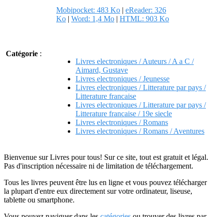
Mobipocket: 483 Ko
|
eReader: 326
Ko
|
Word: 1,4 Mo
|
HTML: 903 Ko
Catégorie
:
Livres electroniques / Auteurs / A a C /
Aimard, Gustave
Livres electroniques / Jeunesse
Livres electroniques / Litterature par pays /
Litterature francaise
Livres electroniques / Litterature par pays /
Litterature francaise / 19e siecle
Livres electroniques / Romans
Livres electroniques / Romans / Aventures
Bienvenue sur Livres pour tous! Sur ce site, tout est gratuit et légal.
Pas d'inscription nécessaire ni de limitation de téléchargement.
Tous les livres peuvent être lus en ligne et vous pouvez télécharger
la plupart d'entre eux directement sur votre ordinateur, liseuse,
tablette ou smartphone.
Vous pouvez naviguer dans les
catégories
ou trouver des livres par