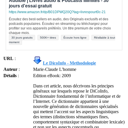
Audible | Livres audio & Podcasts illimités - 30
jours d'essai gratuit
https://www.amazon.fr/dp/B01DPWQ20Q?tag=livrespourt0c-21
Écoutez des best-sellers en audio, des Originals exclusifs et des
podcasts populaires. Écoutez en streaming ou téléchargez pour
profiter sur vos appareils préférés. Un titre premium de votre choix
chaque mois.
30 jours gratuits
500K+ titres
Écoute hors ligne
Résiliable à tout
moment
URL
:
Le DicoInfo - Methodologie
Auteur
:
Marie-Claude L'homme
Détails
:
Edition eBook: 2009
Dans cet article, nous décrivons les principes
généraux sur lesquels repose le DiCoInfo,
Dictionnaire fondamental de l’informatique et de
l’Internet. Ce dictionnaire appartient à une
nouvelle génération de dictionnaires spécialisés
qui mettent l’accent sur les aspects linguistiques
des termes (distinctions sémantiques fines,
comportement syntaxique et combinatoire lexicale)
et non sur les aspects conceptuels ou