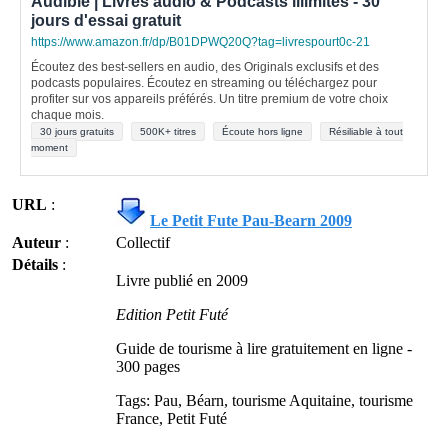
Audible | Livres audio & Podcasts illimités - 30
jours d'essai gratuit
https://www.amazon.fr/dp/B01DPWQ20Q?tag=livrespourt0c-21
Écoutez des best-sellers en audio, des Originals exclusifs et des
podcasts populaires. Écoutez en streaming ou téléchargez pour
profiter sur vos appareils préférés. Un titre premium de votre choix
chaque mois.
30 jours gratuits
500K+ titres
Écoute hors ligne
Résiliable à tout
moment
URL
:
Le Petit Fute Pau-Bearn 2009
Auteur
:
Collectif
Détails
:
Livre publié en 2009
Edition Petit Futé
Guide de tourisme à lire gratuitement en ligne -
300 pages
Tags: Pau, Béarn, tourisme Aquitaine, tourisme
France, Petit Futé