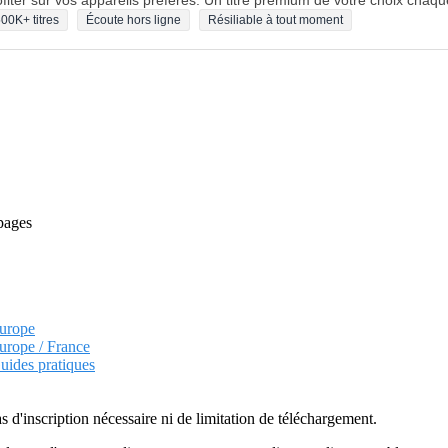
fiter sur vos appareils préférés. Un titre premium de votre choix chaqu
00K+ titres
Écoute hors ligne
Résiliable à tout moment
 pages
Europe
Europe / France
uides pratiques
as d'inscription nécessaire ni de limitation de téléchargement.