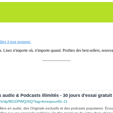
siliez à tout moment.
 Lisez n'importe où, n'importe quand. Profitez des best-sellers, nouveau
______________
s audio & Podcasts illimités - 30 jours d'essai gratuit
.fr/dp/B01DPWQ20Q?tag=livrespourt0c-21
lers en audio, des Originals exclusifs et des podcasts populaires. Éco