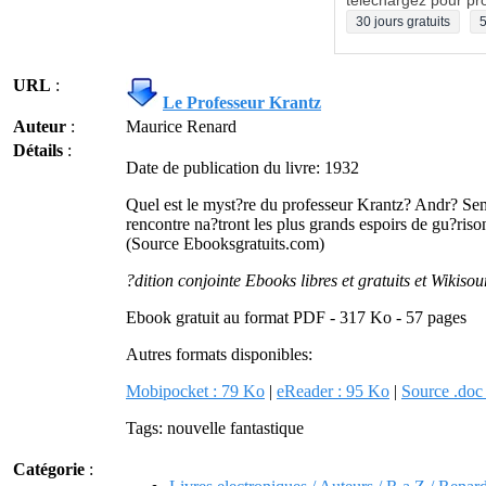
téléchargez pour pro
30 jours gratuits
5
URL
:
Le Professeur Krantz
Auteur
:
Maurice Renard
Détails
:
Date de publication du livre: 1932
Quel est le myst?re du professeur Krantz? Andr? Seme
rencontre na?tront les plus grands espoirs de gu?riso
(Source Ebooksgratuits.com)
?dition conjointe Ebooks libres et gratuits et Wikisou
Ebook gratuit au format PDF - 317 Ko - 57 pages
Autres formats disponibles:
Mobipocket : 79 Ko
|
eReader : 95 Ko
|
Source .doc
Tags: nouvelle fantastique
Catégorie
: