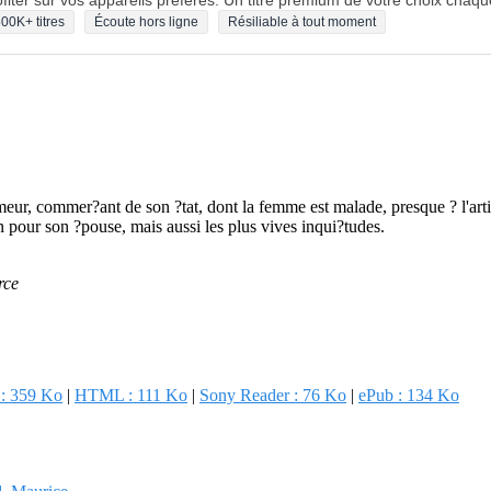
fiter sur vos appareils préférés. Un titre premium de votre choix chaqu
00K+ titres
Écoute hors ligne
Résiliable à tout moment
ur, commer?ant de son ?tat, dont la femme est malade, presque ? l'articl
n pour son ?pouse, mais aussi les plus vives inqui?tudes.
rce
 : 359 Ko
|
HTML : 111 Ko
|
Sony Reader : 76 Ko
|
ePub : 134 Ko