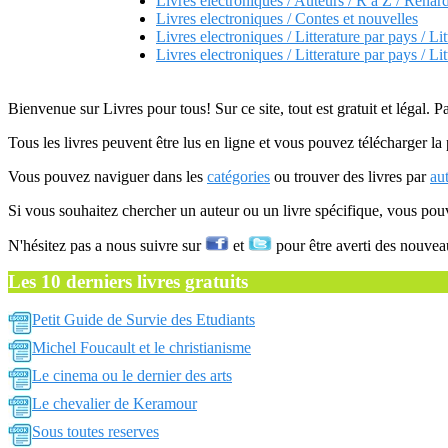
Livres electroniques / Auteurs / R a Z / Renar
Livres electroniques / Contes et nouvelles
Livres electroniques / Litterature par pays / Lit
Livres electroniques / Litterature par pays / Lit
Bienvenue sur Livres pour tous! Sur ce site, tout est gratuit et légal. P
Tous les livres peuvent être lus en ligne et vous pouvez télécharger la 
Vous pouvez naviguer dans les
catégories
ou trouver des livres par
au
Si vous souhaitez chercher un auteur ou un livre spécifique, vous po
N'hésitez pas a nous suivre sur
et
pour être averti des nouvea
Les 10 derniers livres gratuits
Petit Guide de Survie des Etudiants
Michel Foucault et le christianisme
Le cinema ou le dernier des arts
Le chevalier de Keramour
Sous toutes reserves