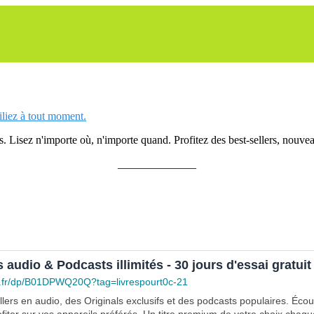
siliez à tout moment.
 Lisez n'importe où, n'importe quand. Profitez des best-sellers, nouveau
______________
s audio & Podcasts illimités - 30 jours d'essai gratuit
.fr/dp/B01DPWQ20Q?tag=livrespourt0c-21
lers en audio, des Originals exclusifs et des podcasts populaires. Éco