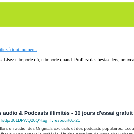
siliez à tout moment.
 Lisez n'importe où, n'importe quand. Profitez des best-sellers, nouveau
______________
s audio & Podcasts illimités - 30 jours d'essai gratuit
.fr/dp/B01DPWQ20Q?tag=livrespourt0c-21
lers en audio, des Originals exclusifs et des podcasts populaires. Éco