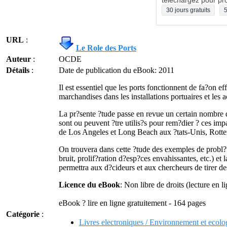
téléchargez pour pro
30 jours gratuits
5
URL
:
Le Role des Ports
Auteur
:
OCDE
Détails
:
Date de publication du eBook: 2011
Il est essentiel que les ports fonctionnent de fa?on e
marchandises dans les installations portuaires et les 
La pr?sente ?tude passe en revue un certain nombre 
sont ou peuvent ?tre utilis?s pour rem?dier ? ces imp
de Los Angeles et Long Beach aux ?tats-Unis, Rott
On trouvera dans cette ?tude des exemples de probl?m
bruit, prolif?ration d?esp?ces envahissantes, etc.) et 
permettra aux d?cideurs et aux chercheurs de tirer d
Licence du eBook
: Non libre de droits (lecture en 
eBook ? lire en ligne gratuitement - 164 pages
Catégorie
:
Livres electroniques / Environnement et ecolo