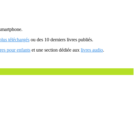
u smartphone.
 plus téléchargés
ou des 10 derniers livres publiés.
vres pour enfants
et une section dédiée aux
livres audio
.