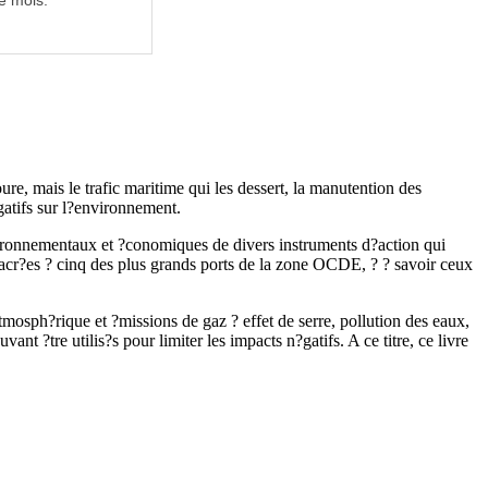
e mois.
ure, mais le trafic maritime qui les dessert, la manutention des
?gatifs sur l?environnement.
ironnementaux et ?conomiques de divers instruments d?action qui
nsacr?es ? cinq des plus grands ports de la zone OCDE, ? ? savoir ceux
mosph?rique et ?missions de gaz ? effet de serre, pollution des eaux,
nt ?tre utilis?s pour limiter les impacts n?gatifs. A ce titre, ce livre