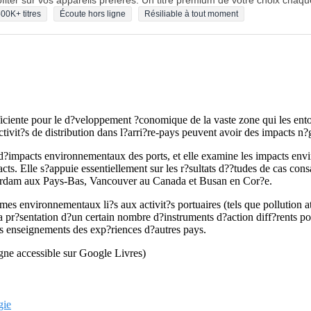
fiter sur vos appareils préférés. Un titre premium de votre choix chaqu
00K+ titres
Écoute hors ligne
Résiliable à tout moment
fficiente pour le d?veloppement ?conomique de la vaste zone qui les ento
activit?s de distribution dans l?arri?re-pays peuvent avoir des impacts n
d?impacts environnementaux des ports, et elle examine les impacts env
acts. Elle s?appuie essentiellement sur les r?sultats d??tudes de cas co
erdam aux Pays-Bas, Vancouver au Canada et Busan en Cor?e.
es environnementaux li?s aux activit?s portuaires (tels que pollution at
la pr?sentation d?un certain nombre d?instruments d?action diff?rents pouva
es enseignements des exp?riences d?autres pays.
ligne accessible sur Google Livres)
gie