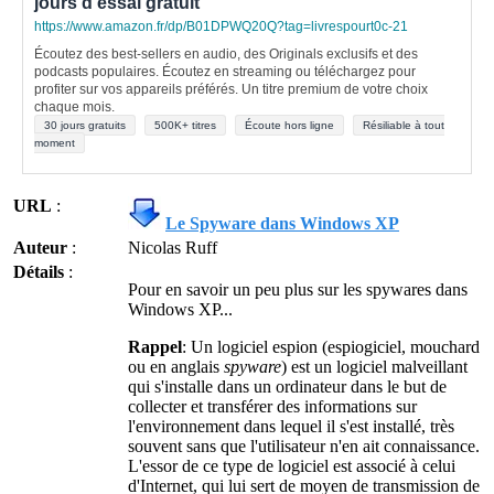
jours d'essai gratuit
https://www.amazon.fr/dp/B01DPWQ20Q?tag=livrespourt0c-21
Écoutez des best-sellers en audio, des Originals exclusifs et des
podcasts populaires. Écoutez en streaming ou téléchargez pour
profiter sur vos appareils préférés. Un titre premium de votre choix
chaque mois.
30 jours gratuits
500K+ titres
Écoute hors ligne
Résiliable à tout
moment
URL
:
Le Spyware dans Windows XP
Auteur
:
Nicolas Ruff
Détails
:
Pour en savoir un peu plus sur les spywares dans
Windows XP...
Rappel
: Un logiciel espion (espiogiciel, mouchard
ou en anglais
spyware
) est un logiciel malveillant
qui s'installe dans un ordinateur dans le but de
collecter et transférer des informations sur
l'environnement dans lequel il s'est installé, très
souvent sans que l'utilisateur n'en ait connaissance.
L'essor de ce type de logiciel est associé à celui
d'Internet, qui lui sert de moyen de transmission de