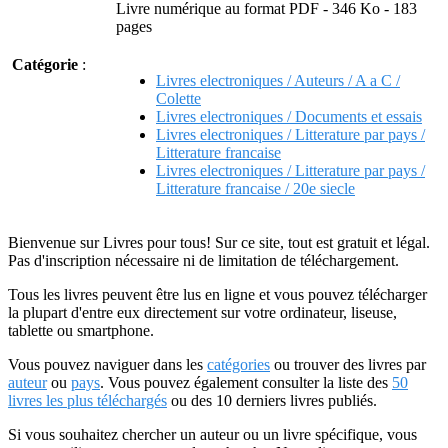
Livre numérique au format PDF - 346 Ko - 183
pages
Catégorie
:
Livres electroniques / Auteurs / A a C /
Colette
Livres electroniques / Documents et essais
Livres electroniques / Litterature par pays /
Litterature francaise
Livres electroniques / Litterature par pays /
Litterature francaise / 20e siecle
Bienvenue sur Livres pour tous! Sur ce site, tout est gratuit et légal.
Pas d'inscription nécessaire ni de limitation de téléchargement.
Tous les livres peuvent être lus en ligne et vous pouvez télécharger
la plupart d'entre eux directement sur votre ordinateur, liseuse,
tablette ou smartphone.
Vous pouvez naviguer dans les
catégories
ou trouver des livres par
auteur
ou
pays
. Vous pouvez également consulter la liste des
50
livres les plus téléchargés
ou des 10 derniers livres publiés.
Si vous souhaitez chercher un auteur ou un livre spécifique, vous