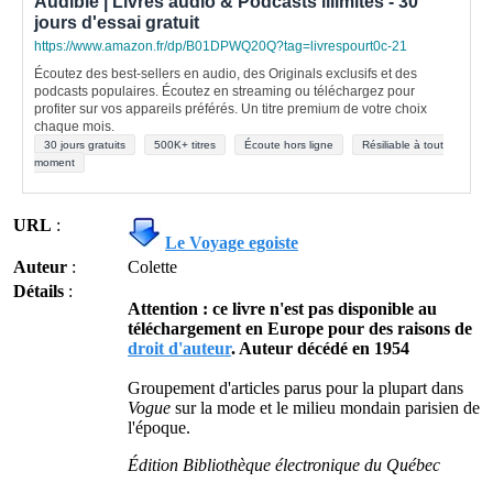
Audible | Livres audio & Podcasts illimités - 30
jours d'essai gratuit
https://www.amazon.fr/dp/B01DPWQ20Q?tag=livrespourt0c-21
Écoutez des best-sellers en audio, des Originals exclusifs et des
podcasts populaires. Écoutez en streaming ou téléchargez pour
profiter sur vos appareils préférés. Un titre premium de votre choix
chaque mois.
30 jours gratuits
500K+ titres
Écoute hors ligne
Résiliable à tout
moment
URL
:
Le Voyage egoiste
Auteur
:
Colette
Détails
:
Attention : ce livre n'est pas disponible au
téléchargement en Europe pour des raisons de
droit d'auteur
. Auteur décédé en 1954
Groupement d'articles parus pour la plupart dans
Vogue
sur la mode et le milieu mondain parisien de
l'époque.
Édition Bibliothèque électronique du Québec