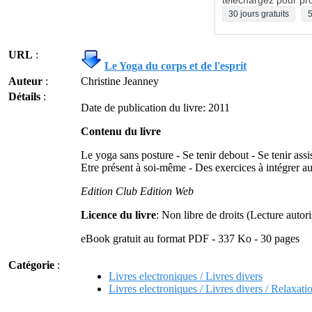
téléchargez pour pro
30 jours gratuits
5
URL
:
Le Yoga du corps et de l'esprit
Auteur
:
Christine Jeanney
Détails
:
Date de publication du livre: 2011
Contenu du livre
Le yoga sans posture - Se tenir debout - Se tenir assi
Etre présent à soi-même - Des exercices à intégrer a
Edition Club Edition Web
Licence du livre
: Non libre de droits (Lecture auto
eBook gratuit au format PDF - 337 Ko - 30 pages
Catégorie
:
Livres electroniques / Livres divers
Livres electroniques / Livres divers / Relaxati