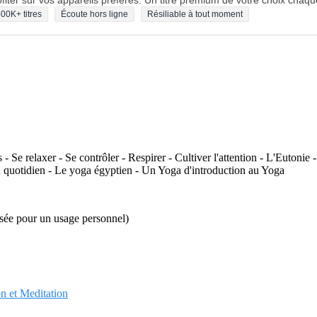
fiter sur vos appareils préférés. Un titre premium de votre choix chaqu
00K+ titres
Écoute hors ligne
Résiliable à tout moment
s - Se relaxer - Se contrôler - Respirer - Cultiver l'attention - L'Euton
u quotidien - Le yoga égyptien - Un Yoga d'introduction au Yoga
risée pour un usage personnel)
on et Meditation