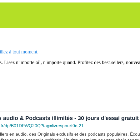
siliez à tout moment.
 Lisez n'importe où, n'importe quand. Profitez des best-sellers, nouveau
______________
s audio & Podcasts illimités - 30 jours d'essai gratuit
.fr/dp/B01DPWQ20Q?tag=livrespourt0c-21
lers en audio, des Originals exclusifs et des podcasts populaires. Éco