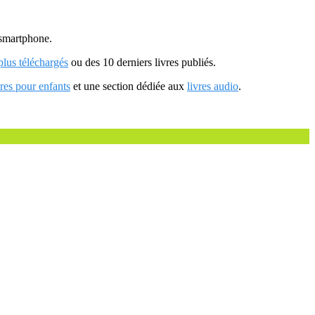
u smartphone.
 plus téléchargés
ou des 10 derniers livres publiés.
vres pour enfants
et une section dédiée aux
livres audio
.