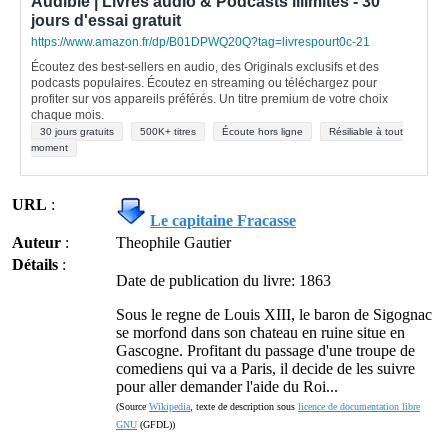
Audible | Livres audio & Podcasts illimités - 30
jours d'essai gratuit
https://www.amazon.fr/dp/B01DPWQ20Q?tag=livrespourt0c-21
Écoutez des best-sellers en audio, des Originals exclusifs et des
podcasts populaires. Écoutez en streaming ou téléchargez pour
profiter sur vos appareils préférés. Un titre premium de votre choix
chaque mois.
30 jours gratuits
500K+ titres
Écoute hors ligne
Résiliable à tout
moment
URL
:
Le capitaine Fracasse
Auteur
:
Theophile Gautier
Détails
:
Date de publication du livre: 1863
Sous le regne de Louis XIII, le baron de Sigognac
se morfond dans son chateau en ruine situe en
Gascogne. Profitant du passage d'une troupe de
comediens qui va a Paris, il decide de les suivre
pour aller demander l'aide du Roi...
(Source
Wikipedia
, texte de description sous
licence de documentation libre
GNU
(GFDL))