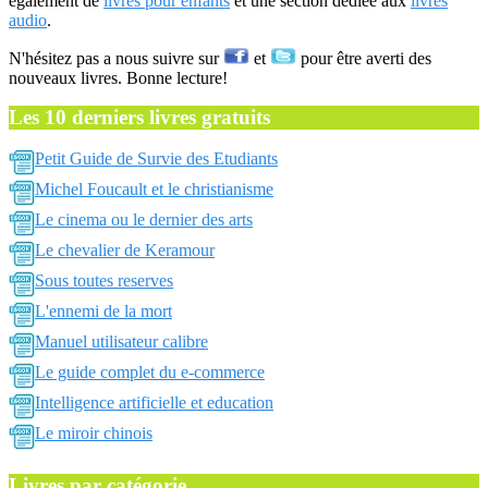
également de
livres pour enfants
et une section dédiée aux
livres
audio
.
N'hésitez pas a nous suivre sur
et
pour être averti des
nouveaux livres. Bonne lecture!
Les 10 derniers livres gratuits
Petit Guide de Survie des Etudiants
Michel Foucault et le christianisme
Le cinema ou le dernier des arts
Le chevalier de Keramour
Sous toutes reserves
L'ennemi de la mort
Manuel utilisateur calibre
Le guide complet du e-commerce
Intelligence artificielle et education
Le miroir chinois
Livres par catégorie