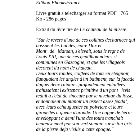
Edition EbooksFrance
Livre gratuit a telecharger au format PDF - 765
Ko - 286 pages
Extrait du livre tire de
Le chateau de la misere
:
"Sur le revers d'une de ces collines decharnees qui
bossuent les Landes, entre Dax et
Mont−de−Marsan, s'elevait, sous le regne de
Louis XIII, une de ces gentilhommieres si
communes en Gascogne, et que les villageois
decorent du nom de chateau.
Deux tours rondes, coiffees de toits en eteignoir,
flanquaient les angles d'un batiment, sur la facade
duquel deux rainures profondement entaillees
trahissaient l'existence primitive d'un pont−levis
reduit a l'etat de sinecure par le nivelage du fosse,
et donnaient au manoir un aspect assez feodal,
avec leurs echauguettes en poivriere et leurs
girouettes a queue d'aronde. Une nappe de lierre
enveloppant a demi l'une des tours tranchait
heureusement par son vert sombre sur le ton gris
de la pierre deja vieille a cette epoque."