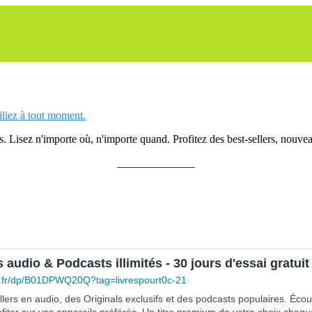
siliez à tout moment.
 Lisez n'importe où, n'importe quand. Profitez des best-sellers, nouveau
______________
s audio & Podcasts illimités - 30 jours d'essai gratuit
.fr/dp/B01DPWQ20Q?tag=livrespourt0c-21
lers en audio, des Originals exclusifs et des podcasts populaires. Éco