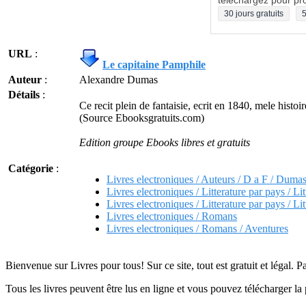
téléchargez pour pro
30 jours gratuits
5
URL
:
Le capitaine Pamphile
Auteur
:
Alexandre Dumas
Détails
:
Ce recit plein de fantaisie, ecrit en 1840, mele hist
(Source Ebooksgratuits.com)
Edition groupe Ebooks libres et gratuits
Catégorie
:
Livres electroniques / Auteurs / D a F / Duma
Livres electroniques / Litterature par pays / Lit
Livres electroniques / Litterature par pays / Lit
Livres electroniques / Romans
Livres electroniques / Romans / Aventures
Bienvenue sur Livres pour tous! Sur ce site, tout est gratuit et légal. P
Tous les livres peuvent être lus en ligne et vous pouvez télécharger la 