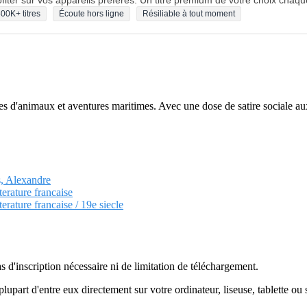
fiter sur vos appareils préférés. Un titre premium de votre choix chaqu
00K+ titres
Écoute hors ligne
Résiliable à tout moment
oires d'animaux et aventures maritimes. Avec une dose de satire sociale 
s, Alexandre
terature francaise
terature francaise / 19e siecle
as d'inscription nécessaire ni de limitation de téléchargement.
plupart d'entre eux directement sur votre ordinateur, liseuse, tablette o