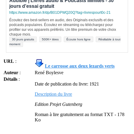
Audible | Livres audio & Podcasts illimités - 30
jours d'essai gratuit
https://www.amazon.fr/dp/B01DPWQ20Q?tag=livrespourt0c-21
Écoutez des best-sellers en audio, des Originals exclusifs et des
podcasts populaires. Écoutez en streaming ou téléchargez pour
profiter sur vos appareils préférés. Un titre premium de votre choix
chaque mois.
30 jours gratuits
500K+ titres
Écoute hors ligne
Résiliable à tout
moment
URL
:
Le carrosse aux deux lezards verts
Auteur
:
René Boylesve
Détails
:
Date de publication du livre: 1921
Description du livre
Edition Projet Gutenberg
Roman à lire gratuitement au format TXT - 178
Ko