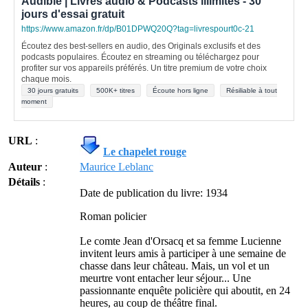
Audible | Livres audio & Podcasts illimités - 30
jours d'essai gratuit
https://www.amazon.fr/dp/B01DPWQ20Q?tag=livrespourt0c-21
Écoutez des best-sellers en audio, des Originals exclusifs et des
podcasts populaires. Écoutez en streaming ou téléchargez pour
profiter sur vos appareils préférés. Un titre premium de votre choix
chaque mois.
30 jours gratuits
500K+ titres
Écoute hors ligne
Résiliable à tout
moment
URL
:
Le chapelet rouge
Auteur
:
Maurice Leblanc
Détails
:
Date de publication du livre: 1934
Roman policier
Le comte Jean d'Orsacq et sa femme Lucienne
invitent leurs amis à participer à une semaine de
chasse dans leur château. Mais, un vol et un
meurtre vont entacher leur séjour... Une
passionnante enquête policière qui aboutit, en 24
heures, au coup de théâtre final.