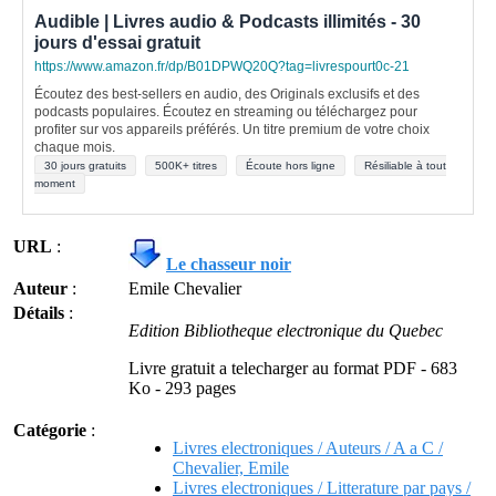
Audible | Livres audio & Podcasts illimités - 30
jours d'essai gratuit
https://www.amazon.fr/dp/B01DPWQ20Q?tag=livrespourt0c-21
Écoutez des best-sellers en audio, des Originals exclusifs et des
podcasts populaires. Écoutez en streaming ou téléchargez pour
profiter sur vos appareils préférés. Un titre premium de votre choix
chaque mois.
30 jours gratuits
500K+ titres
Écoute hors ligne
Résiliable à tout
moment
URL
:
Le chasseur noir
Auteur
:
Emile Chevalier
Détails
:
Edition Bibliotheque electronique du Quebec
Livre gratuit a telecharger au format PDF - 683
Ko - 293 pages
Catégorie
:
Livres electroniques / Auteurs / A a C /
Chevalier, Emile
Livres electroniques / Litterature par pays /