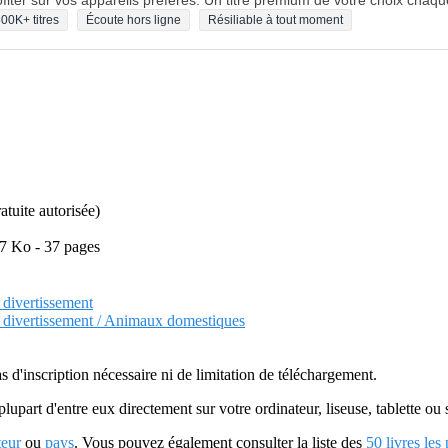
fiter sur vos appareils préférés. Un titre premium de votre choix chaqu
00K+ titres
Écoute hors ligne
Résiliable à tout moment
atuite autorisée)
87 Ko - 37 pages
t divertissement
 et divertissement / Animaux domestiques
as d'inscription nécessaire ni de limitation de téléchargement.
plupart d'entre eux directement sur votre ordinateur, liseuse, tablette o
teur
ou
pays
. Vous pouvez également consulter la liste des
50 livres les