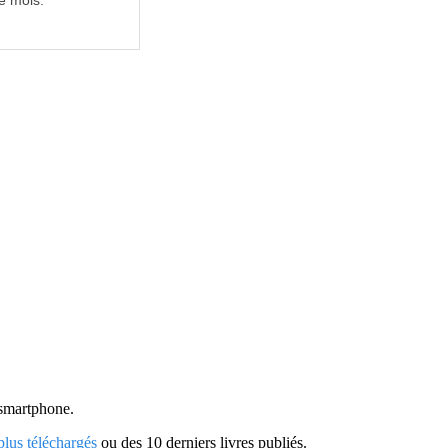
e mois.
u smartphone.
 plus téléchargés
ou des 10 derniers livres publiés.