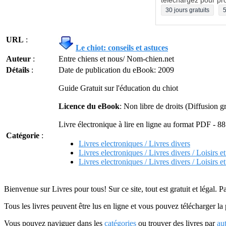
téléchargez pour pro
30 jours gratuits
5
URL
:
Le chiot: conseils et astuces
Auteur
:
Entre chiens et nous/ Nom-chien.net
Détails
:
Date de publication du eBook: 2009
Guide Gratuit sur l'éducation du chiot
Licence du eBook
: Non libre de droits (Diffusion gr
Livre électronique à lire en ligne au format PDF - 8
Catégorie
:
Livres electroniques / Livres divers
Livres electroniques / Livres divers / Loisirs e
Livres electroniques / Livres divers / Loisirs
Bienvenue sur Livres pour tous! Sur ce site, tout est gratuit et légal. P
Tous les livres peuvent être lus en ligne et vous pouvez télécharger la 
Vous pouvez naviguer dans les
catégories
ou trouver des livres par
au