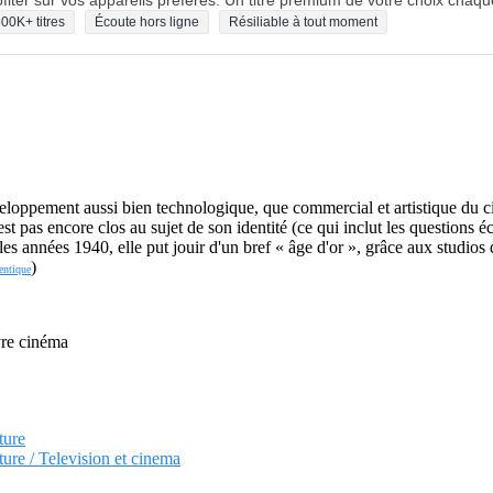
fiter sur vos appareils préférés. Un titre premium de votre choix chaqu
00K+ titres
Écoute hors ligne
Résiliable à tout moment
loppement aussi bien technologique, que commercial et artistique du c
'est pas encore clos au sujet de son identité (ce qui inclut les questions
t les années 1940, elle put jouir d'un bref « âge d'or », grâce aux studi
)
entique
vre cinéma
ture
lture / Television et cinema