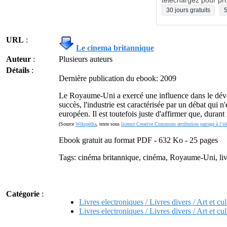
téléchargez pour pro
30 jours gratuits
5
URL
:
Le cinema britannique
Auteur
:
Plusieurs auteurs
Détails
:
Dernière publication du ebook: 2009
Le Royaume-Uni a exercé une influence dans le déve
succès, l'industrie est caractérisée par un débat qui n
européen. Il est toutefois juste d'affirmer que, duran
(Source
Wikipédia
, texte sous
licence Creative Commons attribution partage à l’id
Ebook gratuit au format PDF - 632 Ko - 25 pages
Tags: cinéma britannique, cinéma, Royaume-Uni, li
Catégorie
:
Livres electroniques / Livres divers / Art et cul
Livres electroniques / Livres divers / Art et cu