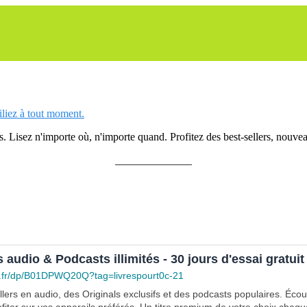
siliez à tout moment.
 Lisez n'importe où, n'importe quand. Profitez des best-sellers, nouveau
______________
s audio & Podcasts illimités - 30 jours d'essai gratuit
.fr/dp/B01DPWQ20Q?tag=livrespourt0c-21
lers en audio, des Originals exclusifs et des podcasts populaires. Éco