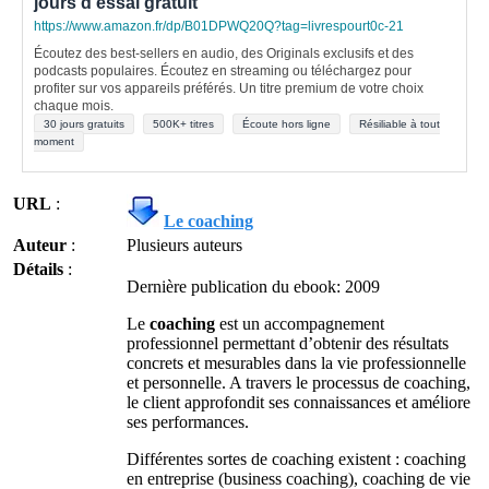
jours d'essai gratuit
https://www.amazon.fr/dp/B01DPWQ20Q?tag=livrespourt0c-21
Écoutez des best-sellers en audio, des Originals exclusifs et des
podcasts populaires. Écoutez en streaming ou téléchargez pour
profiter sur vos appareils préférés. Un titre premium de votre choix
chaque mois.
30 jours gratuits
500K+ titres
Écoute hors ligne
Résiliable à tout
moment
URL
:
Le coaching
Auteur
:
Plusieurs auteurs
Détails
:
Dernière publication du ebook: 2009
Le
coaching
est un accompagnement
professionnel permettant d’obtenir des résultats
concrets et mesurables dans la vie professionnelle
et personnelle. A travers le processus de coaching,
le client approfondit ses connaissances et améliore
ses performances.
Différentes sortes de coaching existent : coaching
en entreprise (business coaching), coaching de vie