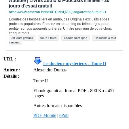
Audible | Livres audio & Podcasts illimités - 30
jours d'essai gratuit
https://www.amazon.fr/dp/B01DPWQ20Q?tag=livrespourt0c-21
Écoutez des best-sellers en audio, des Originals exclusifs et des
podcasts populaires. Écoutez en streaming ou téléchargez pour
profiter sur vos appareils préférés. Un titre premium de votre choix
chaque mois.
30 jours gratuits
500K+ titres
Écoute hors ligne
Résiliable à tout
moment
URL
:
Le docteur mysterieux - Tome II
Auteur
:
Alexandre Dumas
Détails
:
Tome II
Ebook gratuit au format PDF - 890 Ko - 457
pages
Autres formats disponibles
PDF Mobile
|
ePub