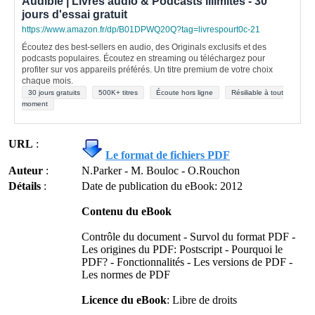
Audible | Livres audio & Podcasts illimités - 30
jours d'essai gratuit
https://www.amazon.fr/dp/B01DPWQ20Q?tag=livrespourt0c-21
Écoutez des best-sellers en audio, des Originals exclusifs et des
podcasts populaires. Écoutez en streaming ou téléchargez pour
profiter sur vos appareils préférés. Un titre premium de votre choix
chaque mois.
30 jours gratuits
500K+ titres
Écoute hors ligne
Résiliable à tout
moment
URL
:
Le format de fichiers PDF
Auteur
:
N.Parker - M. Bouloc - O.Rouchon
Détails
:
Date de publication du eBook: 2012
Contenu du eBook
Contrôle du document - Survol du format PDF -
Les origines du PDF: Postscript - Pourquoi le
PDF? - Fonctionnalités - Les versions de PDF -
Les normes de PDF
Licence du eBook
: Libre de droits