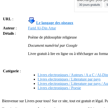
téléchargez pour pro
30 jours gratuits
5
URL
:
Le langage des oiseaux
Auteur
:
Farid Al-Din Attar
Détails
:
Poème de philosophie religieuse
Document numérisé par Google
Livre gratuit à lire en ligne ou à télécharger au for
Catégorie
:
Livres electroniques / Auteurs / A a C / Al-Din
Livres electroniques / Litterature par pays
Livres electroniques / Litterature par pays / Au
Livres electroniques / Poesie
Bienvenue sur Livres pour tous! Sur ce site, tout est gratuit et légal. P