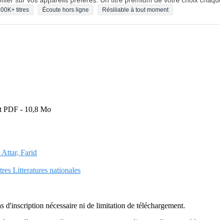
fiter sur vos appareils préférés. Un titre premium de votre choix chaqu
00K+ titres
Écoute hors ligne
Résiliable à tout moment
mat PDF - 10,8 Mo
 Attar, Farid
tres Litteratures nationales
as d'inscription nécessaire ni de limitation de téléchargement.