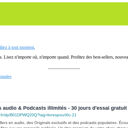
siliez à tout moment.
 Lisez n'importe où, n'importe quand. Profitez des best-sellers, nouveau
______________
ionales
s audio & Podcasts illimités - 30 jours d'essai gratuit
.fr/dp/B01DPWQ20Q?tag=livrespourt0c-21
lers en audio, des Originals exclusifs et des podcasts populaires. Éco